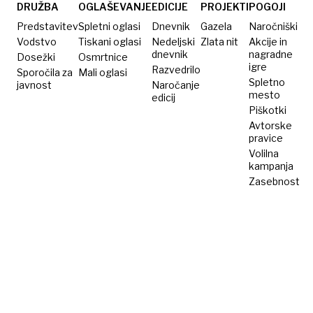
evrov
DRUŽBA
OGLAŠEVANJE
EDICIJE
PROJEKTI
POGOJI
Predstavitev
Spletni oglasi
Dnevnik
Gazela
Naročniški
Vodstvo
Tiskani oglasi
Nedeljski
Zlata nit
Akcije in
dnevnik
nagradne
Dosežki
Osmrtnice
igre
Razvedrilo
Sporočila za
Mali oglasi
Spletno
javnost
Naročanje
mesto
edicij
Piškotki
Avtorske
pravice
Volilna
kampanja
Zasebnost