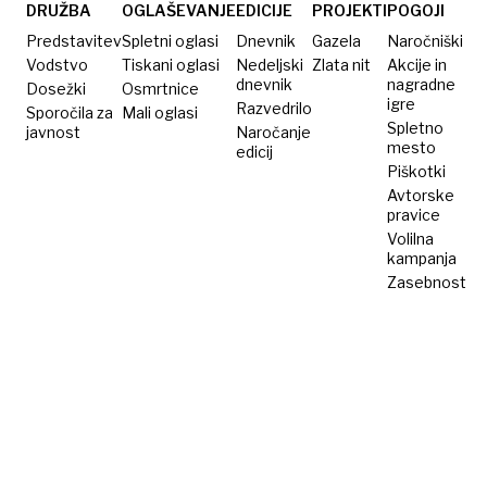
plačati
DRUŽBA
OGLAŠEVANJE
EDICIJE
PROJEKTI
POGOJI
3500
Predstavitev
Spletni oglasi
Dnevnik
Gazela
Naročniški
evrov
Vodstvo
Tiskani oglasi
Nedeljski
Zlata nit
Akcije in
dnevnik
nagradne
Dosežki
odškodnine
Osmrtnice
igre
Razvedrilo
Sporočila za
Mali oglasi
Spletno
javnost
Naročanje
mesto
edicij
Piškotki
Avtorske
pravice
Volilna
kampanja
Zasebnost