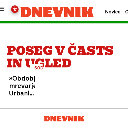
Novice
O
POSEG V ČASTS
IN UGLED
SODBA
»Obdobje
mrcvarjenja«:
Urbanija
mora
nekdanjemu
direktorju
STA