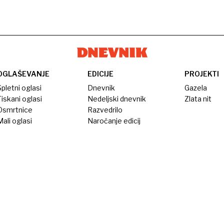
OGLAŠEVANJE
EDICIJE
PROJEKTI
pletni oglasi
Dnevnik
Gazela
iskani oglasi
Nedeljski dnevnik
Zlata nit
Osmrtnice
Razvedrilo
ali oglasi
Naročanje edicij