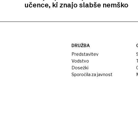
učence, ki znajo slabše nemško
DRUŽBA
Predstavitev
S
Vodstvo
T
Dosežki
Sporočila za javnost
M