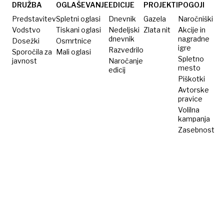
DRUŽBA
OGLAŠEVANJE
EDICIJE
PROJEKTI
POGOJI
Predstavitev
Spletni oglasi
Dnevnik
Gazela
Naročniški
Vodstvo
Tiskani oglasi
Nedeljski
Zlata nit
Akcije in
dnevnik
nagradne
Dosežki
Osmrtnice
igre
Razvedrilo
Sporočila za
Mali oglasi
Spletno
javnost
Naročanje
mesto
edicij
Piškotki
Avtorske
pravice
Volilna
kampanja
Zasebnost