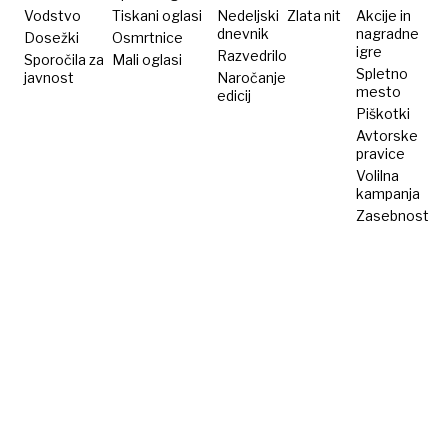
Vodstvo
Tiskani oglasi
Nedeljski
Zlata nit
Akcije in
dnevnik
nagradne
Dosežki
Osmrtnice
igre
Razvedrilo
Sporočila za
Mali oglasi
Spletno
javnost
Naročanje
mesto
edicij
Piškotki
Avtorske
pravice
Volilna
kampanja
Zasebnost