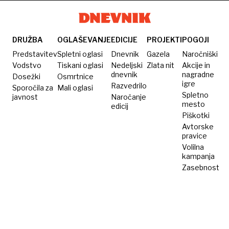
je
marihuano
10,5
banko in
in
milijona
denar
gotovino
dolarjev
DRUŽBA
OGLAŠEVANJE
EDICIJE
PROJEKTI
POGOJI
vrnil
Predstavitev
Spletni oglasi
Dnevnik
Gazela
Naročniški
Vodstvo
Tiskani oglasi
Nedeljski
Zlata nit
Akcije in
dnevnik
nagradne
Dosežki
Osmrtnice
igre
Razvedrilo
Sporočila za
Mali oglasi
Spletno
javnost
Naročanje
mesto
edicij
Piškotki
Avtorske
pravice
Volilna
kampanja
Zasebnost