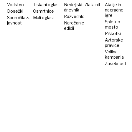
Vodstvo
Tiskani oglasi
Nedeljski
Zlata nit
Akcije in
dnevnik
nagradne
Dosežki
Osmrtnice
igre
Razvedrilo
Sporočila za
Mali oglasi
Spletno
javnost
Naročanje
mesto
edicij
Piškotki
Avtorske
pravice
Volilna
kampanja
Zasebnost