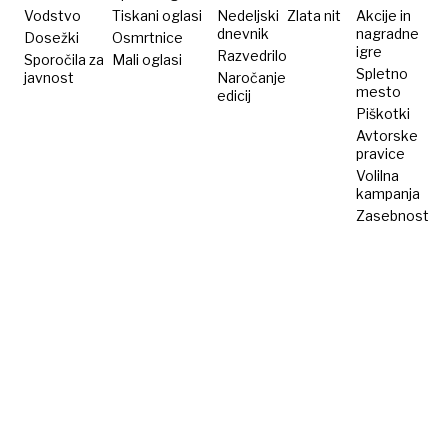
Trumpovimi
Vodstvo
Tiskani oglasi
Nedeljski
Zlata nit
Akcije in
dnevnik
nagradne
Dosežki
Osmrtnice
izjavami
igre
Razvedrilo
Sporočila za
Mali oglasi
Spletno
javnost
Naročanje
mesto
edicij
Piškotki
Avtorske
pravice
Volilna
kampanja
Zasebnost