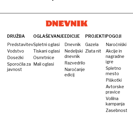
aretirale
ponarejanjem
rasizem
politika
se že
tri
z
in
AfD,
pripravlja
osebe
umetno
bombardiranje
odgovornost
na
inteligenco
otrok
prevzela
politične
antifa
napade
DRUŽBA
OGLAŠEVANJE
EDICIJE
PROJEKTI
POGOJI
Predstavitev
Spletni oglasi
Dnevnik
Gazela
Naročniški
Vodstvo
Tiskani oglasi
Nedeljski
Zlata nit
Akcije in
dnevnik
nagradne
Dosežki
Osmrtnice
igre
Razvedrilo
Sporočila za
Mali oglasi
Spletno
javnost
Naročanje
mesto
edicij
Piškotki
Avtorske
pravice
Volilna
kampanja
Zasebnost