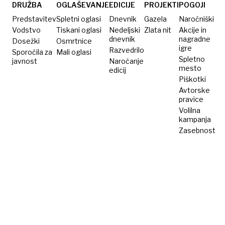
entitete
DRUŽBA
OGLAŠEVANJE
EDICIJE
PROJEKTI
POGOJI
Predstavitev
Spletni oglasi
Dnevnik
Gazela
Naročniški
Vodstvo
Tiskani oglasi
Nedeljski
Zlata nit
Akcije in
dnevnik
nagradne
Dosežki
Osmrtnice
igre
Razvedrilo
Sporočila za
Mali oglasi
Spletno
javnost
Naročanje
mesto
edicij
Piškotki
Avtorske
pravice
Volilna
kampanja
Zasebnost