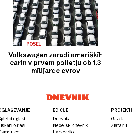
POSEL
Volkswagen zaradi ameriških
carin v prvem polletju ob 1,3
milijarde evrov
OGLAŠEVANJE
EDICIJE
PROJEKTI
pletni oglasi
Dnevnik
Gazela
iskani oglasi
Nedeljski dnevnik
Zlata nit
Osmrtnice
Razvedrilo