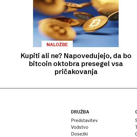
NALOŽBE
Kupiti ali ne? Napovedujejo, da bo
bitcoin oktobra presegel vsa
pričakovanja
DRUŽBA
Predstavitev
S
Vodstvo
T
Dosežki