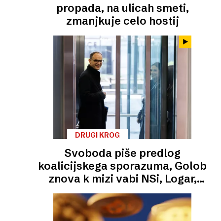
propada, na ulicah smeti,
zmanjkuje celo hostij
DRUGI KROG
Svoboda piše predlog
koalicijskega sporazuma, Golob
znova k mizi vabi NSi, Logar,
Stevanović in Vrtovec pa bi imeli
tretji blok