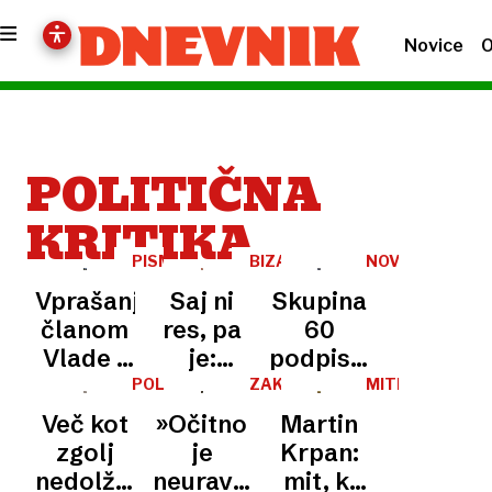
Novice
O
POLITIČNA
KRITIKA
PISMA
BIZARNO
NOVA
BRALCEV
VLADA
Vprašanje
Saj ni
Skupina
članom
res, pa
60
Vlade -
je:
podpisnikov
kaj vi
Trump
kritična
POLITIČNI
ZAKULISJE
MITI
HUMOR,
IN
lahko
zdravi
do
Več kot
»Očitno
Martin
1.
LEGENDE
naredite
hollywoodske
ukrepov
DEL
zgolj
je
Krpan:
za
»paciente«
nove
nedolžna
neuravnovešen«:
mit, ki