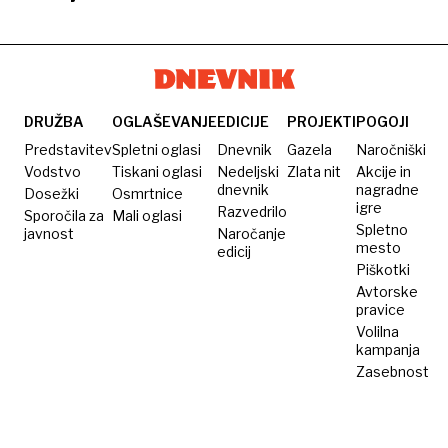
ponovitev
studiu
epidemiji
na dan
brez
lani
oken
rekorden
obisk
DRUŽBA
OGLAŠEVANJE
EDICIJE
PROJEKTI
POGOJI
Predstavitev
Spletni oglasi
Dnevnik
Gazela
Naročniški
Vodstvo
Tiskani oglasi
Nedeljski
Zlata nit
Akcije in
dnevnik
nagradne
Dosežki
Osmrtnice
igre
Razvedrilo
Sporočila za
Mali oglasi
Spletno
javnost
Naročanje
mesto
edicij
Piškotki
Avtorske
pravice
Volilna
kampanja
Zasebnost