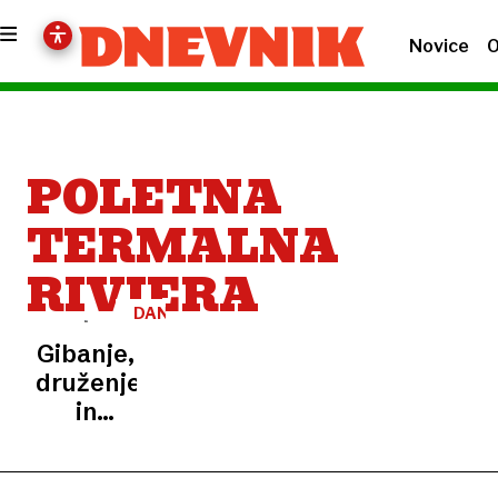
Novice
O
POLETNA
TERMALNA
RIVIERA
DAN
NORDIJSKE
Gibanje,
HOJE
druženje
in
poletna
doživetja