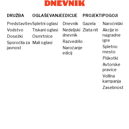
DRUŽBA
OGLAŠEVANJE
EDICIJE
PROJEKTI
POGOJI
Predstavitev
Spletni oglasi
Dnevnik
Gazela
Naročniški
Vodstvo
Tiskani oglasi
Nedeljski
Zlata nit
Akcije in
dnevnik
nagradne
Dosežki
Osmrtnice
igre
Razvedrilo
Sporočila za
Mali oglasi
Spletno
javnost
Naročanje
mesto
edicij
Piškotki
Avtorske
pravice
Volilna
kampanja
Zasebnost