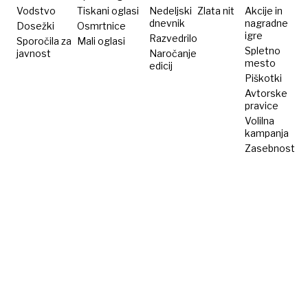
leta
Vodstvo
Tiskani oglasi
Nedeljski
Zlata nit
Akcije in
dnevnik
nagradne
Dosežki
2026
Osmrtnice
igre
Razvedrilo
Sporočila za
Mali oglasi
Spletno
javnost
Naročanje
mesto
edicij
Piškotki
Avtorske
pravice
Volilna
kampanja
Zasebnost