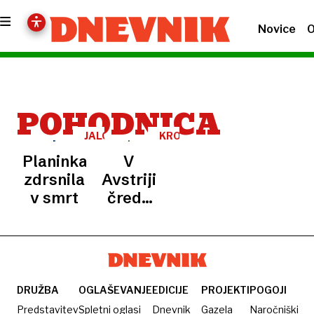
Novice
O
POHODNICA
JALOVEC
KRONIKA
Planinka
V
zdrsnila
Avstriji
v smrt
čreda
krav
ubila
pohodnico
DRUŽBA
OGLAŠEVANJE
EDICIJE
PROJEKTI
POGOJI
Predstavitev
Spletni oglasi
Dnevnik
Gazela
Naročniški