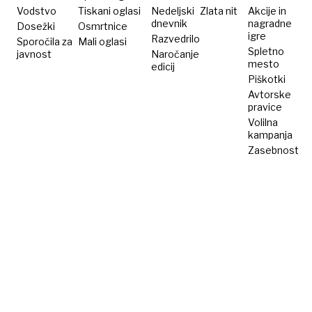
Vodstvo
Tiskani oglasi
Nedeljski
Zlata nit
Akcije in
dnevnik
nagradne
Dosežki
Osmrtnice
igre
Razvedrilo
Sporočila za
Mali oglasi
Spletno
javnost
Naročanje
mesto
edicij
Piškotki
Avtorske
pravice
Volilna
kampanja
Zasebnost