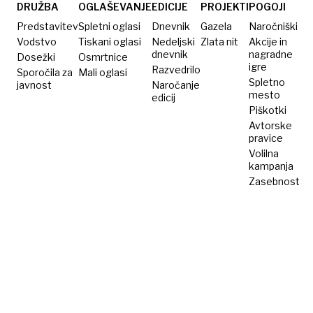
dejansko
šokantna«
še
DRUŽBA
OGLAŠEVANJE
EDICIJE
PROJEKTI
POGOJI
umrlo
iščejo
Predstavitev
Spletni oglasi
Dnevnik
Gazela
Naročniški
za
Vodstvo
Tiskani oglasi
Nedeljski
Zlata nit
Akcije in
dnevnik
nagradne
Dosežki
Putina?
Osmrtnice
igre
Razvedrilo
Sporočila za
Mali oglasi
Spletno
javnost
Naročanje
mesto
edicij
Piškotki
Avtorske
pravice
Volilna
kampanja
Zasebnost