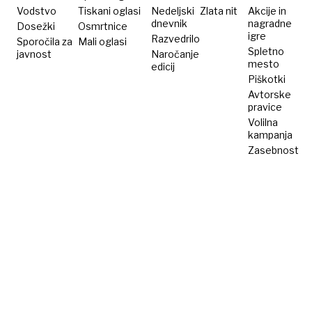
doma
Vodstvo
Tiskani oglasi
Nedeljski
Zlata nit
Akcije in
dnevnik
nagradne
Dosežki
Osmrtnice
igre
Razvedrilo
Sporočila za
Mali oglasi
Spletno
javnost
Naročanje
mesto
edicij
Piškotki
Avtorske
pravice
Volilna
kampanja
Zasebnost