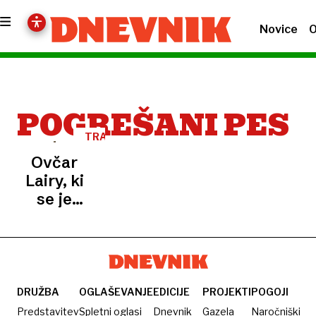
Novice
O
POGREŠANI PES
TRAGIČNA
NESREČA
Ovčar
Lairy, ki
se je
hudo
poškodoval
na
skalah v
Bohinju,
DRUŽBA
OGLAŠEVANJE
EDICIJE
PROJEKTI
POGOJI
je spet
Predstavitev
Spletni oglasi
Dnevnik
Gazela
Naročniški