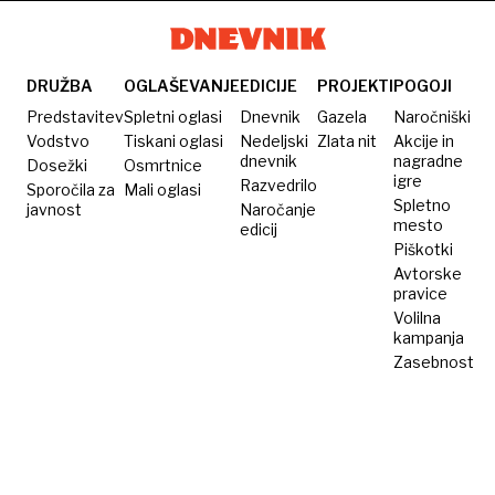
premislili
policije
Alpam,
a pod
pogojem
DRUŽBA
OGLAŠEVANJE
EDICIJE
PROJEKTI
POGOJI
finančnih
Predstavitev
Spletni oglasi
Dnevnik
Gazela
Naročniški
jamstev
Vodstvo
Tiskani oglasi
Nedeljski
Zlata nit
Akcije in
dnevnik
nagradne
Dosežki
Osmrtnice
igre
Razvedrilo
Sporočila za
Mali oglasi
Spletno
javnost
Naročanje
mesto
edicij
Piškotki
Avtorske
pravice
Volilna
kampanja
Zasebnost