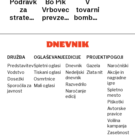
Podravka
Bo Pik
V
prvakinj
podjetij
za
Vrbovec
tovarni
Fortenove
strateški
prevzela
bombonov
preobrat
Podravka?
bodo
Žita 16
pekli
milijonov
kruh
evrov
DRUŽBA
OGLAŠEVANJE
EDICIJE
PROJEKTI
POGOJI
Predstavitev
Spletni oglasi
Dnevnik
Gazela
Naročniški
Vodstvo
Tiskani oglasi
Nedeljski
Zlata nit
Akcije in
dnevnik
nagradne
Dosežki
Osmrtnice
igre
Razvedrilo
Sporočila za
Mali oglasi
Spletno
javnost
Naročanje
mesto
edicij
Piškotki
Avtorske
pravice
Volilna
kampanja
Zasebnost