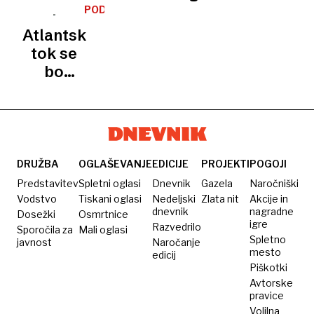
pokazal
presenetila
segrevanja
Zemlji
nastala
so
PODNEBJE
40 ali
grozi
smrtonosna
odpovedali,
Atlantski
50
»Godzilla
supercelina:
svetu
tok se
stopinj
El
razmere
grozi
bo
Celzija!«
Niño«,
za
»vodni
sčasoma
možne
življenje
bankrot«
ustavil,
posledice
bi lahko
hude
so
postale
zime in
zastrašujoče
ekstremne
sušna
DRUŽBA
OGLAŠEVANJE
EDICIJE
PROJEKTI
POGOJI
poletja
Predstavitev
Spletni oglasi
Dnevnik
Gazela
Naročniški
za
Vodstvo
Tiskani oglasi
Nedeljski
Zlata nit
Akcije in
dnevnik
nagradne
Dosežki
Evropo
Osmrtnice
igre
Razvedrilo
Sporočila za
Mali oglasi
Spletno
javnost
Naročanje
mesto
edicij
Piškotki
Avtorske
pravice
Volilna