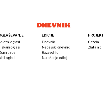
OGLAŠEVANJE
EDICIJE
PROJEKTI
pletni oglasi
Dnevnik
Gazela
iskani oglasi
Nedeljski dnevnik
Zlata nit
Osmrtnice
Razvedrilo
ali oglasi
Naročanje edicij