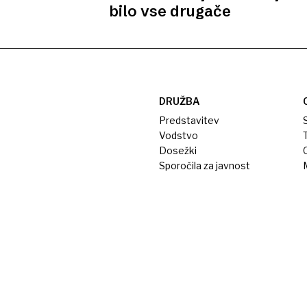
bilo vse drugače
DRUŽBA
Predstavitev
S
Vodstvo
T
Dosežki
Sporočila za javnost
M