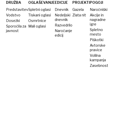
DRUŽBA
OGLAŠEVANJE
EDICIJE
PROJEKTI
POGOJI
Predstavitev
Spletni oglasi
Dnevnik
Gazela
Naročniški
Vodstvo
Tiskani oglasi
Nedeljski
Zlata nit
Akcije in
dnevnik
nagradne
Dosežki
Osmrtnice
igre
Razvedrilo
Sporočila za
Mali oglasi
Spletno
javnost
Naročanje
mesto
edicij
Piškotki
Avtorske
pravice
Volilna
kampanja
Zasebnost