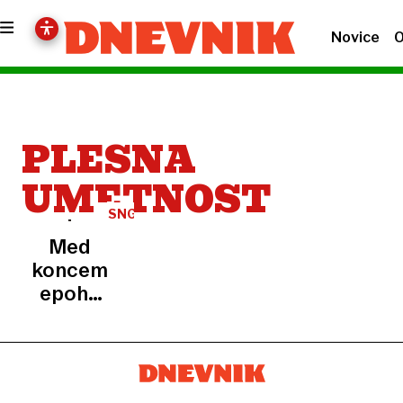
Novice
O
PLESNA
UMETNOST
SNG
NOVA
Med
GORICA
koncem
epohe
in
novimi
začetki