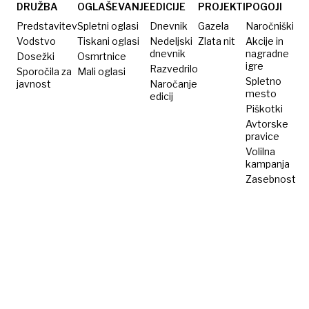
DRUŽBA
OGLAŠEVANJE
EDICIJE
PROJEKTI
POGOJI
Predstavitev
Spletni oglasi
Dnevnik
Gazela
Naročniški
Vodstvo
Tiskani oglasi
Nedeljski
Zlata nit
Akcije in
dnevnik
nagradne
Dosežki
Osmrtnice
igre
Razvedrilo
Sporočila za
Mali oglasi
Spletno
javnost
Naročanje
mesto
edicij
Piškotki
Avtorske
pravice
Volilna
kampanja
Zasebnost