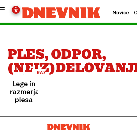
Novice
O
PLES, ODPOR,
(NEIZ)DELOVANJ
RAZSTAVA
Lege in
razmerja
plesa