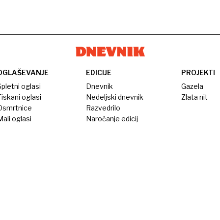
OGLAŠEVANJE
EDICIJE
PROJEKTI
pletni oglasi
Dnevnik
Gazela
iskani oglasi
Nedeljski dnevnik
Zlata nit
Osmrtnice
Razvedrilo
ali oglasi
Naročanje edicij