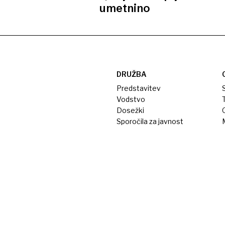
umetnino
DRUŽBA
Predstavitev
S
Vodstvo
T
Dosežki
Sporočila za javnost
M