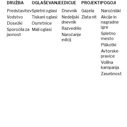
Sunakom
bodo
DRUŽBA
OGLAŠEVANJE
EDICIJE
PROJEKTI
POGOJI
skoraj
Predstavitev
Spletni oglasi
Dnevnik
Gazela
Naročniški
enkrat
Vodstvo
Tiskani oglasi
Nedeljski
Zlata nit
Akcije in
dnevnik
nagradne
Dosežki
Osmrtnice
več
igre
Razvedrilo
Sporočila za
Mali oglasi
Spletno
javnost
Naročanje
mesto
edicij
Piškotki
Avtorske
pravice
Volilna
kampanja
Zasebnost