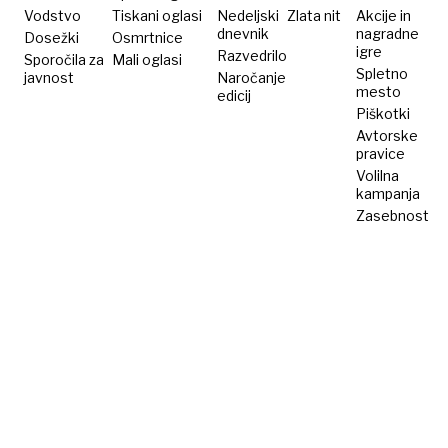
Vodstvo
Tiskani oglasi
Nedeljski
Zlata nit
Akcije in
dnevnik
nagradne
Dosežki
Osmrtnice
igre
Razvedrilo
Sporočila za
Mali oglasi
Spletno
javnost
Naročanje
mesto
edicij
Piškotki
Avtorske
pravice
Volilna
kampanja
Zasebnost