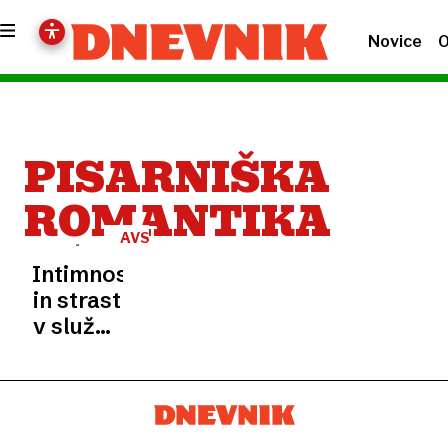
Novice
O
PISARNIŠKA
ROMANTIKA
AVSTRIJA
Intimnost
in strast
v službi:
raziskava
kaže, da
je v
pisarnah