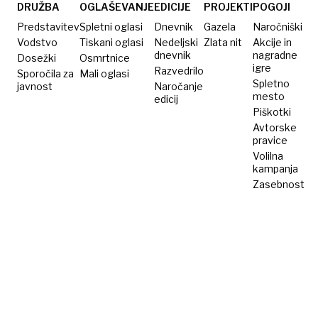
zelo
DRUŽBA
OGLAŠEVANJE
EDICIJE
PROJEKTI
POGOJI
vroče
Predstavitev
Spletni oglasi
Dnevnik
Gazela
Naročniški
Vodstvo
Tiskani oglasi
Nedeljski
Zlata nit
Akcije in
dnevnik
nagradne
Dosežki
Osmrtnice
igre
Razvedrilo
Sporočila za
Mali oglasi
Spletno
javnost
Naročanje
mesto
edicij
Piškotki
Avtorske
pravice
Volilna
kampanja
Zasebnost