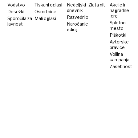
Vodstvo
Tiskani oglasi
Nedeljski
Zlata nit
Akcije in
dnevnik
nagradne
Dosežki
Osmrtnice
igre
Razvedrilo
Sporočila za
Mali oglasi
Spletno
javnost
Naročanje
mesto
edicij
Piškotki
Avtorske
pravice
Volilna
kampanja
Zasebnost