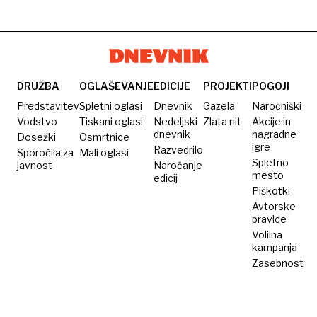
v
trije
Zajc
Predazzu
osvojeni
orli
DRUŽBA
OGLAŠEVANJE
EDICIJE
PROJEKTI
POGOJI
Predstavitev
Spletni oglasi
Dnevnik
Gazela
Naročniški
Vodstvo
Tiskani oglasi
Nedeljski
Zlata nit
Akcije in
dnevnik
nagradne
Dosežki
Osmrtnice
igre
Razvedrilo
Sporočila za
Mali oglasi
Spletno
javnost
Naročanje
mesto
edicij
Piškotki
Avtorske
pravice
Volilna
kampanja
Zasebnost