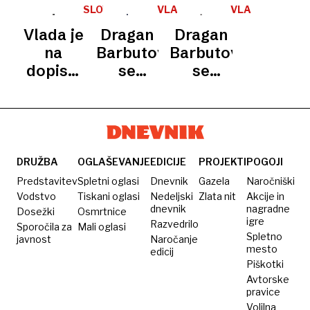
službo
direktorja
opozorilni
SLOVENIJA
VLADA
VLADA
jih je
/
/
Ukoma
napis, a
Vlada je
Dragan
Dragan
KADROVANJE
KADROVANJE
dobilo
prispele
posledice
na
Barbutovski
Barbutovski
več kot
štiri
še
dopisni
se
se
50
prijave
čutijo
seji
poslavlja
poslavlja
potrdila
po le
po le
Petro
dveh
dveh
Bezjak
mesecih
mesecih
Cirman
DRUŽBA
OGLAŠEVANJE
EDICIJE
PROJEKTI
POGOJI
za v. d.
Predstavitev
Spletni oglasi
Dnevnik
Gazela
Naročniški
direktorice
Vodstvo
Tiskani oglasi
Nedeljski
Zlata nit
Akcije in
dnevnik
nagradne
Dosežki
Ukoma
Osmrtnice
igre
Razvedrilo
Sporočila za
Mali oglasi
Spletno
javnost
Naročanje
mesto
edicij
Piškotki
Avtorske
pravice
Volilna