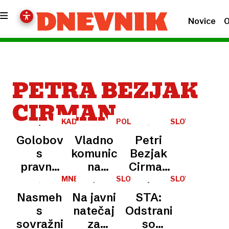
Novice
O
PETRA BEZJAK
CIRMAN
KADROVANJE
POLITIKA
SLOVENIJA
/
Golobovi
Vladno
Petri
UKOM
s
komuniciranje
Bezjak
pravno
na
Cirman
telovadbo
udaru
polni
MNENJA
SLOVENIJA
SLOVENIJA
poskrbeli
kritik
mandat
Nasmeh
Na javni
STA:
za
na čelu
s
natečaj
Odstranili
svoje,
Ukoma
sovražnikom?
za
so