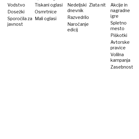
Vodstvo
Tiskani oglasi
Nedeljski
Zlata nit
Akcije in
dnevnik
nagradne
Dosežki
Osmrtnice
igre
Razvedrilo
Sporočila za
Mali oglasi
Spletno
javnost
Naročanje
mesto
edicij
Piškotki
Avtorske
pravice
Volilna
kampanja
Zasebnost