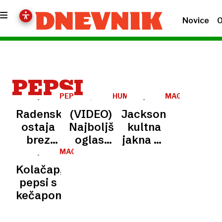
Novice
O
PEPSI
PEPSI
HUMORNO
MAGAZIN
Radenska
(VIDEO)
Jacksonova
ostaja
Najboljši
kultna
brez
oglasi
jakna na
licence
letošnjega
dražbi
MAGAZIN
za Pepsi
Super
Kolačap,
Bowla
pepsi s
kečapom