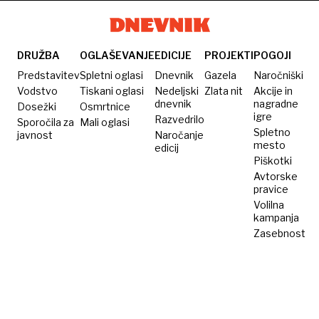
DRUŽBA
OGLAŠEVANJE
EDICIJE
PROJEKTI
POGOJI
Predstavitev
Spletni oglasi
Dnevnik
Gazela
Naročniški
Vodstvo
Tiskani oglasi
Nedeljski
Zlata nit
Akcije in
dnevnik
nagradne
Dosežki
Osmrtnice
igre
Razvedrilo
Sporočila za
Mali oglasi
Spletno
javnost
Naročanje
mesto
edicij
Piškotki
Avtorske
pravice
Volilna
kampanja
Zasebnost