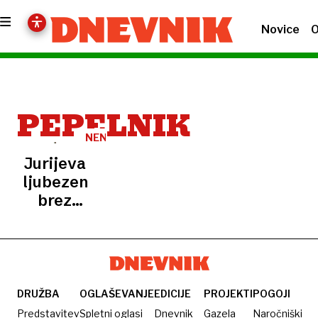
Novice
O
PEPELNIK
NENAVADNO
Jurijeva
ljubezen
brez
meja:
od lutke
do
pepelnika,
zdaj pa
DRUŽBA
OGLAŠEVANJE
EDICIJE
PROJEKTI
POGOJI
poroka
Predstavitev
Spletni oglasi
Dnevnik
Gazela
Naročniški