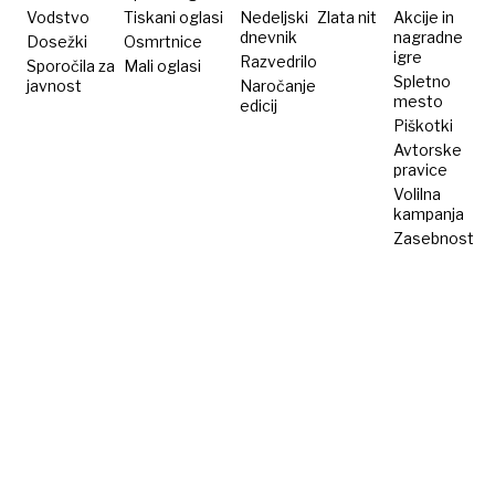
z
Vodstvo
Tiskani oglasi
Nedeljski
Zlata nit
Akcije in
dnevnik
nagradne
Dosežki
moškim
Osmrtnice
igre
Razvedrilo
Sporočila za
Mali oglasi
Spletno
javnost
Naročanje
mesto
edicij
Piškotki
Avtorske
pravice
Volilna
kampanja
Zasebnost