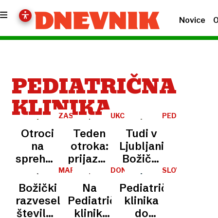
Novice
O
PEDIATRIČNA
KLINIKA
ZASTRUPITEV
UKC
PEDIATRIČNA
LJUBLJANA
KLINIKA
Otroci
Teden
Tudi v
na
otroka:
Ljubljani
sprehodu
prijaznost
Božički
z
je dala
razveselili
MARIBOR
DONATORSTVO
SLOVENIJA
učiteljico
krila
bolne
Božički
Na
Pediatrična
pomotoma
tudi
otroke
razveselili
Pediatrični
klinika
zaužili
malim
številne
kliniki
do