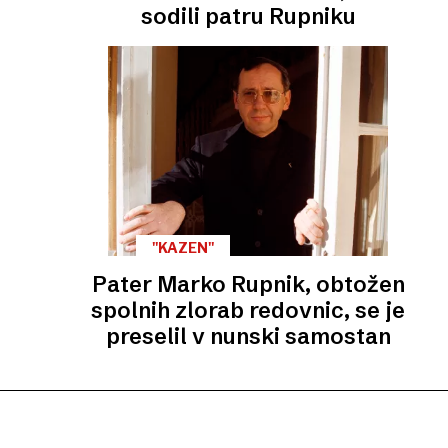
sodili patru Rupniku
''KAZEN''
Pater Marko Rupnik, obtožen
spolnih zlorab redovnic, se je
preselil v nunski samostan