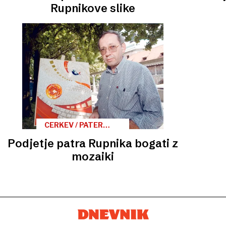
Rupnikove slike
CERKEV / PATER
REGISTRIRAL
Podjetje patra Rupnika bogati z
PODJETJE
mozaiki