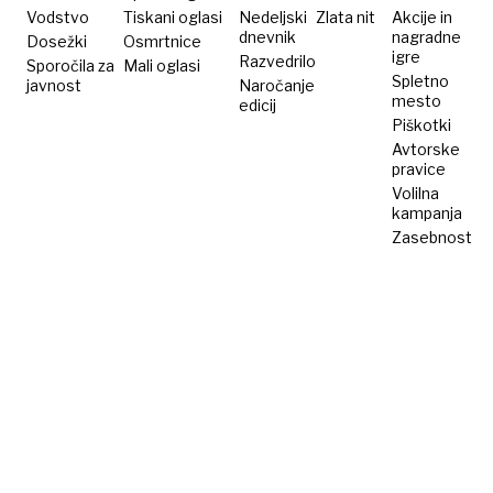
dlake
Vodstvo
Tiskani oglasi
Nedeljski
Zlata nit
Akcije in
dnevnik
nagradne
Dosežki
Osmrtnice
igre
Razvedrilo
Sporočila za
Mali oglasi
Spletno
javnost
Naročanje
mesto
edicij
Piškotki
Avtorske
pravice
Volilna
kampanja
Zasebnost