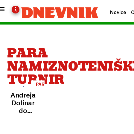
Novice
O
PARA
NAMIZNOTENIŠK
TURNIR
PARAŠPORT
Andreja
Dolinar
do
bronaste
medalje