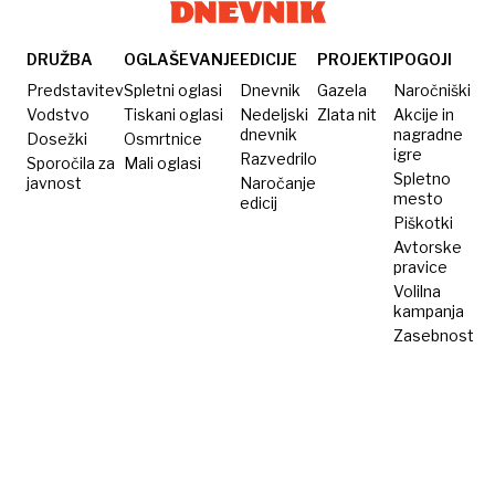
na
domačem
turnirju
DRUŽBA
OGLAŠEVANJE
EDICIJE
PROJEKTI
POGOJI
v
Predstavitev
Spletni oglasi
Dnevnik
Gazela
Naročniški
Laškem
Vodstvo
Tiskani oglasi
Nedeljski
Zlata nit
Akcije in
dnevnik
nagradne
Dosežki
Osmrtnice
igre
Razvedrilo
Sporočila za
Mali oglasi
Spletno
javnost
Naročanje
mesto
edicij
Piškotki
Avtorske
pravice
Volilna
kampanja
Zasebnost