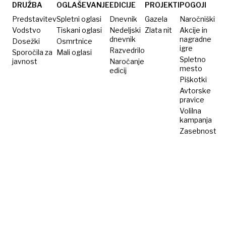
razvoj,
DRUŽBA
OGLAŠEVANJE
EDICIJE
PROJEKTI
POGOJI
zdaj pa
Predstavitev
Spletni oglasi
Dnevnik
Gazela
Naročniški
to
Vodstvo
Tiskani oglasi
Nedeljski
Zlata nit
Akcije in
dnevnik
nagradne
Dosežki
Osmrtnice
igre
Razvedrilo
Sporočila za
Mali oglasi
Spletno
javnost
Naročanje
mesto
edicij
Piškotki
Avtorske
pravice
Volilna
kampanja
Zasebnost