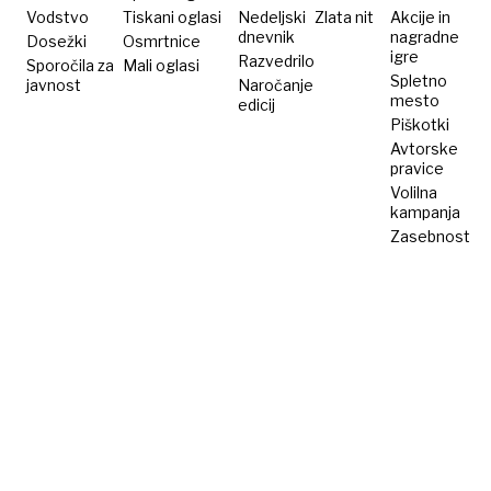
Vodstvo
Tiskani oglasi
Nedeljski
Zlata nit
Akcije in
dnevnik
nagradne
Dosežki
Osmrtnice
igre
Razvedrilo
Sporočila za
Mali oglasi
Spletno
javnost
Naročanje
mesto
edicij
Piškotki
Avtorske
pravice
Volilna
kampanja
Zasebnost