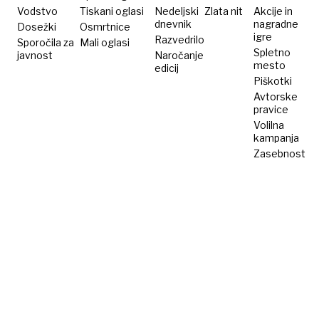
imate
Vodstvo
Tiskani oglasi
Nedeljski
Zlata nit
Akcije in
dnevnik
nagradne
Dosežki
Osmrtnice
doma
igre
Razvedrilo
Sporočila za
Mali oglasi
Spletno
javnost
Naročanje
mesto
edicij
Piškotki
Avtorske
pravice
Volilna
kampanja
Zasebnost