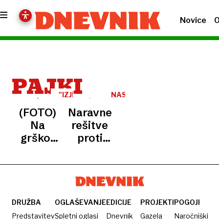
Novice
O
PAJKI
"IZJEMNA
NASVET
ZDRUŽBA"
(FOTO)
Naravne
Na
rešitve
grško-
proti
albanski
pajkom:
meji
dve
odkrili
sestavini,
ogromno
ki ju
pajkovo
verjetno
DRUŽBA
OGLAŠEVANJE
EDICIJE
PROJEKTI
POGOJI
mrežo
že
Predstavitev
Spletni oglasi
Dnevnik
Gazela
Naročniški