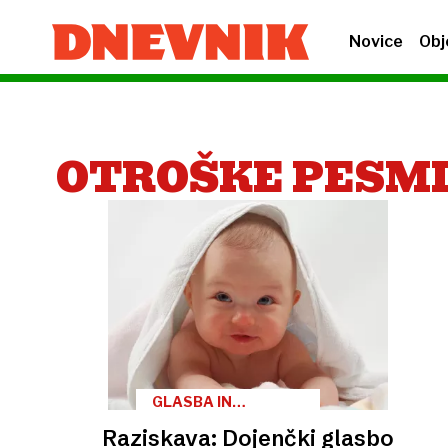
Novice
Obj
OTROŠKE PESM
GLASBA IN
MOŽGANI
Raziskava: Dojenčki glasbo