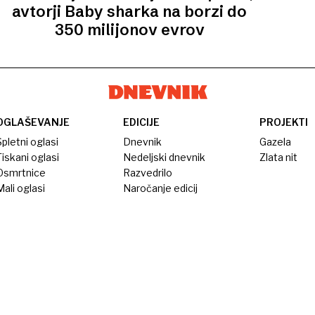
avtorji Baby sharka na borzi do
350 milijonov evrov
OGLAŠEVANJE
EDICIJE
PROJEKTI
pletni oglasi
Dnevnik
Gazela
iskani oglasi
Nedeljski dnevnik
Zlata nit
Osmrtnice
Razvedrilo
ali oglasi
Naročanje edicij