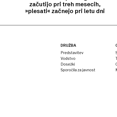
začutijo pri treh mesecih,
»plesati« začnejo pri letu dni
DRUŽBA
Predstavitev
S
Vodstvo
T
Dosežki
Sporočila za javnost
M