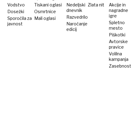
ne
Vodstvo
Tiskani oglasi
Nedeljski
Zlata nit
Akcije in
dnevnik
nagradne
Dosežki
potočite
Osmrtnice
igre
Razvedrilo
Sporočila za
Mali oglasi
niti
Spletno
javnost
Naročanje
solze
mesto
edicij
Piškotki
Avtorske
pravice
Volilna
kampanja
Zasebnost