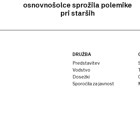
osnovnošolce sprožila polemike
pri starših
DRUŽBA
Predstavitev
S
Vodstvo
T
Dosežki
Sporočila za javnost
M