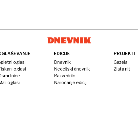
OGLAŠEVANJE
EDICIJE
PROJEKTI
pletni oglasi
Dnevnik
Gazela
iskani oglasi
Nedeljski dnevnik
Zlata nit
Osmrtnice
Razvedrilo
ali oglasi
Naročanje edicij