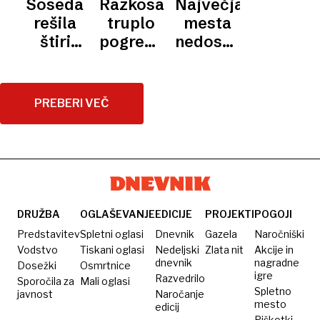
Soseda
Razkosano
Največja
Barišić
skoraj
Sanchez
rešila
truplo
mesta
zapušča
zakuhal
je
štiri
pogrešane
nedosegljiva
Olimpijo
pretep s
preporodil
otroke
ženske
za HDZ
svojimi
Rijeko
iz
našli v
navijači
goreče
greznici
PREBERI VEČ
na
hiše
domače
Poljudu
hiše
DRUŽBA
OGLAŠEVANJE
EDICIJE
PROJEKTI
POGOJI
Predstavitev
Spletni oglasi
Dnevnik
Gazela
Naročniški
Vodstvo
Tiskani oglasi
Nedeljski
Zlata nit
Akcije in
dnevnik
nagradne
Dosežki
Osmrtnice
igre
Razvedrilo
Sporočila za
Mali oglasi
Spletno
javnost
Naročanje
mesto
edicij
Piškotki