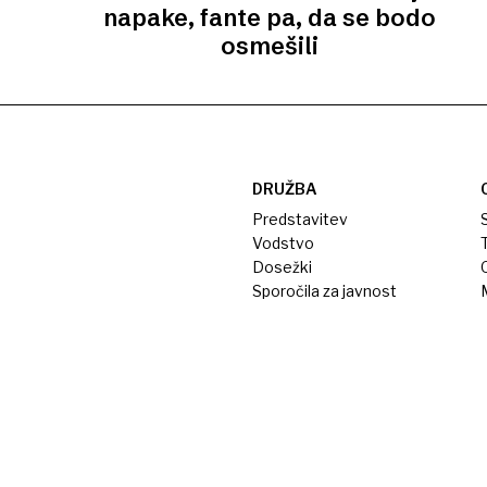
napake, fante pa, da se bodo
osmešili
DRUŽBA
Predstavitev
S
Vodstvo
T
Dosežki
Sporočila za javnost
M