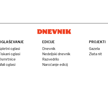
OGLAŠEVANJE
EDICIJE
PROJEKTI
pletni oglasi
Dnevnik
Gazela
iskani oglasi
Nedeljski dnevnik
Zlata nit
Osmrtnice
Razvedrilo
ali oglasi
Naročanje edicij