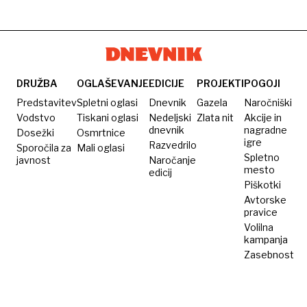
svetovne
premier
Trump
vojaške
politike:
Barak
skoraj
ladje za
zgodba
sklepala
izvisel
11,5
brez
posle v
milijarde
razpleta
Afriki
evrov
DRUŽBA
OGLAŠEVANJE
EDICIJE
PROJEKTI
POGOJI
Predstavitev
Spletni oglasi
Dnevnik
Gazela
Naročniški
Vodstvo
Tiskani oglasi
Nedeljski
Zlata nit
Akcije in
dnevnik
nagradne
Dosežki
Osmrtnice
igre
Razvedrilo
Sporočila za
Mali oglasi
Spletno
javnost
Naročanje
mesto
edicij
Piškotki
Avtorske
pravice
Volilna
kampanja
Zasebnost