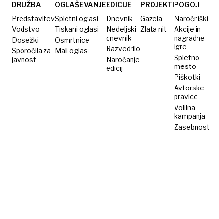
torbico
DRUŽBA
OGLAŠEVANJE
EDICIJE
PROJEKTI
POGOJI
in
Predstavitev
Spletni oglasi
Dnevnik
Gazela
Naročniški
pobegnila
Vodstvo
Tiskani oglasi
Nedeljski
Zlata nit
Akcije in
dnevnik
nagradne
Dosežki
Osmrtnice
igre
Razvedrilo
Sporočila za
Mali oglasi
Spletno
javnost
Naročanje
mesto
edicij
Piškotki
Avtorske
pravice
Volilna
kampanja
Zasebnost