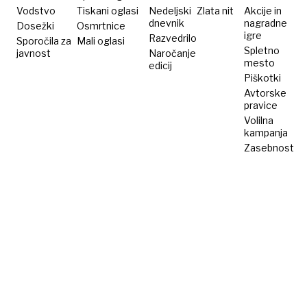
visokim
Vodstvo
Tiskani oglasi
Nedeljski
Zlata nit
Akcije in
dnevnik
nagradne
Dosežki
IQ
Osmrtnice
igre
Razvedrilo
Sporočila za
Mali oglasi
Spletno
javnost
Naročanje
mesto
edicij
Piškotki
Avtorske
pravice
Volilna
kampanja
Zasebnost