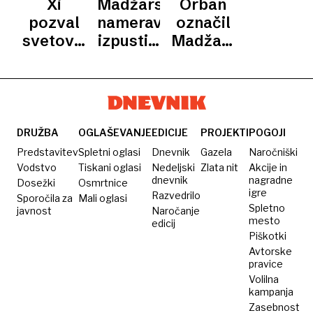
Xi
Madžarska
Orban
cenzuro
naftnih
Putin
politikov
pozval
namerava
označil
sankcij
napadel
svetovne
izpustiti
Madžarsko
Ukrajino
sile k
več
za
prizadevanjem
tisoč
inkubator
za
obsojenih
konservativne
dialog
tujih
politike
med
tihotapcev
DRUŽBA
OGLAŠEVANJE
EDICIJE
PROJEKTI
POGOJI
Ukrajino
ljudi
Predstavitev
Spletni oglasi
Dnevnik
Gazela
Naročniški
in
Vodstvo
Tiskani oglasi
Nedeljski
Zlata nit
Akcije in
dnevnik
nagradne
Dosežki
Rusijo
Osmrtnice
igre
Razvedrilo
Sporočila za
Mali oglasi
Spletno
javnost
Naročanje
mesto
edicij
Piškotki
Avtorske
pravice
Volilna
kampanja
Zasebnost